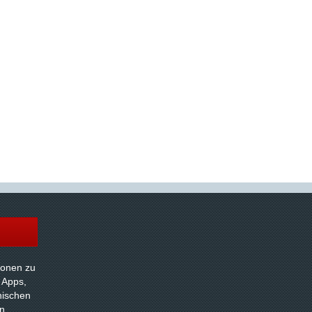
tionen zu
 Apps,
nischen
n.