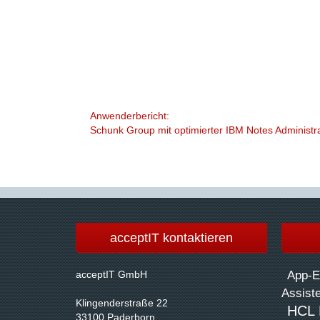
Anwenderbericht:
Schunk Group mit optimierter IBM Notes Administr
acceptIT kontaktieren
acceptIT GmbH
App-E
Assist
Klingenderstraße 22
HCL 
33100 Paderborn