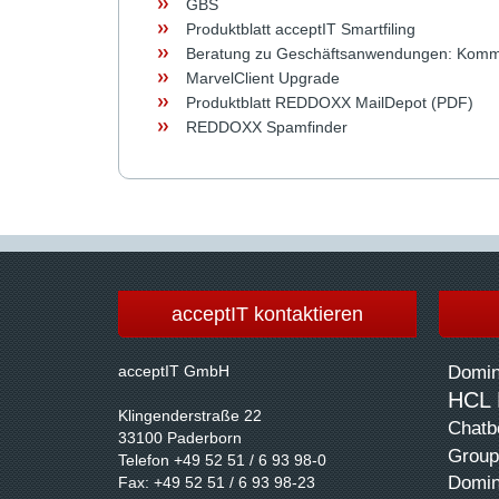
GBS
Produktblatt acceptIT Smartfiling
Beratung zu Geschäftsanwendungen: Kommun
MarvelClient Upgrade
Produktblatt REDDOXX MailDepot (PDF)
REDDOXX Spamfinder
acceptIT kontaktieren
acceptIT GmbH
Domin
HCL 
Klingenderstraße 22
Chatbo
33100 Paderborn
Group
Telefon +49 52 51 / 6 93 98-0
Domin
Fax: +49 52 51 / 6 93 98-23