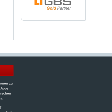
tionen zu
 Apps,
nischen
n.
T