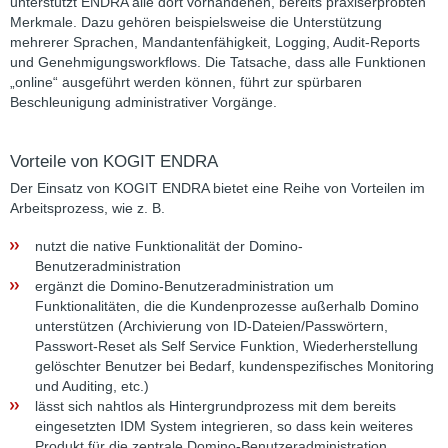
unterstützt ENDRA alle dort vorhandenen, bereits praxiserprobten
Merkmale. Dazu gehören beispielsweise die Unterstützung
mehrerer Sprachen, Mandantenfähigkeit, Logging, Audit-Reports
und Genehmigungsworkflows. Die Tatsache, dass alle Funktionen
„online“ ausgeführt werden können, führt zur spürbaren
Beschleunigung administrativer Vorgänge.
Vorteile von KOGIT ENDRA
Der Einsatz von KOGIT ENDRA bietet eine Reihe von Vorteilen im
Arbeitsprozess, wie z. B.
nutzt die native Funktionalität der Domino-
Benutzeradministration
ergänzt die Domino-Benutzeradministration um
Funktionalitäten, die die Kundenprozesse außerhalb Domino
unterstützen (Archivierung von ID-Dateien/Passwörtern,
Passwort-Reset als Self Service Funktion, Wiederherstellung
gelöschter Benutzer bei Bedarf, kundenspezifisches Monitoring
und Auditing, etc.)
lässt sich nahtlos als Hintergrundprozess mit dem bereits
eingesetzten IDM System integrieren, so dass kein weiteres
Produkt für die zentrale Domino-Benutzeradministration